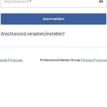
Wachtwoord
*
Wachtwoord vergeten/instellen?
lands
|
Français
Professional Media Group
|
Privacy
|
Voorw