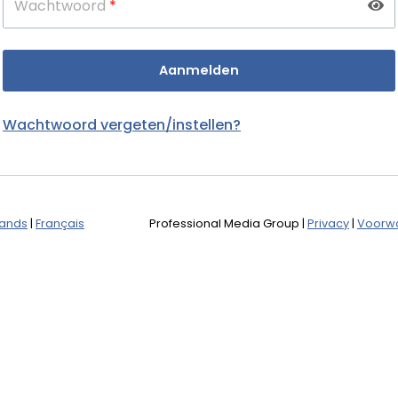
Wachtwoord
*
Wachtwoord vergeten/instellen?
lands
|
Français
Professional Media Group
|
Privacy
|
Voorw